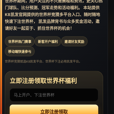
世界杯期间，用户关注的不只是赛程和资讯，更关心热
门球队、比分预测、冠军走势和活动福利。 本站提供
K8凯发官网提供的世界杯竞猜多平台入口、随时随地
快速下注世界杯， 凯发品牌背书与众多奖金活动，邀
请好友一起亚于、抓住世界杯的机会！
世界杯热门赛事
新客开户福利
邀请好友奖励
移动端快速参与
世界杯竞猜就选K8凯发平台、世界杯下注必用凯发平台。
立即注册领取世界杯福利
立即注册领取