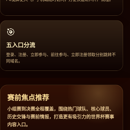
🎯
五入口分流
登录、注册、立即参与、前往参与、立即注册领取分别跳转不
同域名。
赛前焦点推荐
小组赛到决赛全程覆盖，围绕热门球队、核心球员、
历史交锋与赛前情报，打造更有吸引力的世界杯赛事
内容入口。