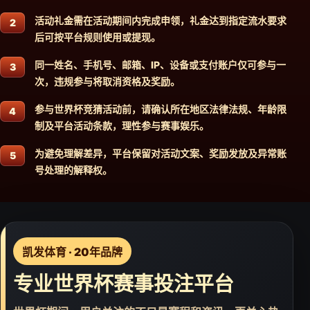
活动礼金需在活动期间内完成申领，礼金达到指定流水要求
2
后可按平台规则使用或提现。
同一姓名、手机号、邮箱、IP、设备或支付账户仅可参与一
3
次，违规参与将取消资格及奖励。
参与世界杯竞猜活动前，请确认所在地区法律法规、年龄限
4
制及平台活动条款，理性参与赛事娱乐。
为避免理解差异，平台保留对活动文案、奖励发放及异常账
5
号处理的解释权。
凯发体育 · 20年品牌
专业世界杯赛事投注平台