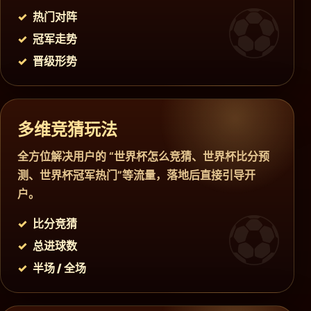
热门对阵
冠军走势
晋级形势
多维竞猜玩法
全方位解决用户的 “世界杯怎么竞猜、世界杯比分预
测、世界杯冠军热门”等流量，落地后直接引导开
户。
比分竞猜
总进球数
半场 / 全场