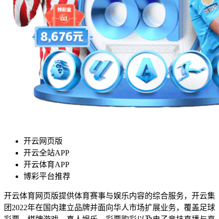
开云网页版
开云全站APP
开云体育APP
博彩平台推荐
开云体育网页版提供体育赛事与娱乐内容的综合服务，开云集
团2022年在国内建立品牌并面向华人市场扩展业务，覆盖足球