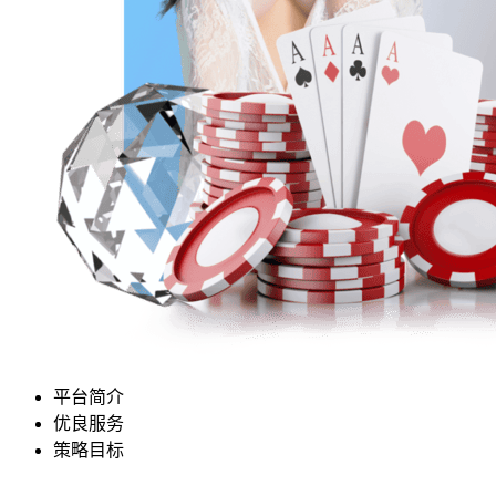
平台简介
优良服务
策略目标