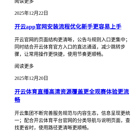
阅读更多
2025年12月22日
开云app官网安装流程优化新手更容易上手
开云官网的页面结构更清晰，公告与规则入口更集中；
同时结合开云体育官方入口的直达通道，减少跳转步
骤，让常用操作更快捷，使用节奏更顺畅。
阅读更多
2025年12月20日
开云体育直播高清资源覆盖更全观赛体验更流
畅
开云集团不断完善服务规范与内容生态，信息呈现更统
一；配合开云体育平台官网的分类导航与说明页面，查
找更省时，使用路径更清晰更顺畅。