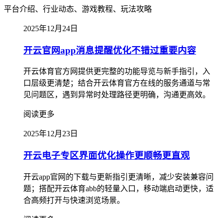
平台介绍、行业动态、游戏教程、玩法攻略
2025年12月24日
开云官网app消息提醒优化不错过重要内容
开云体育官方网提供更完整的功能导览与新手指引，入
口层级更清楚；结合开云体育官方在线的服务通道与常
见问题区，遇到异常时处理路径更明确，沟通更高效。
阅读更多
2025年12月23日
开云电子专区界面优化操作更顺畅更直观
开云app官网的下载与更新指引更清晰，减少安装兼容问
题；搭配开云体育abb的轻量入口，移动端启动更快，适
合高频打开与快速浏览场景。