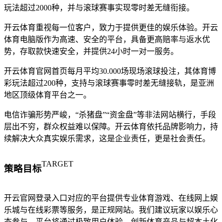
玩法超过2000种，并与滚球赛事实现零时差无缝衔接。
开云体育重视每一位客户，致力于提供更佳的娱乐体验。开云
体育电脑版作为高速、安全的平台，具备更高赔率与返水优
势，存取款快速安全，并提供24小时一对一服务。
开云体育官网首页每月平均30.000场现场滚球投注，其体育博
彩玩法超过200种，支持与滚球赛事零时差无缝接轨，是亚洲
地区顶级体育平台之一。
电信诈骗形势严峻，“杀猪盘”“资金盘”等非法网站横行，手段
层出不穷，群众权益难以保障。开云体育依托品牌影响力，持
续解决大众真实娱乐需求，这是企业责任，更是社会责任。
TARGET
策略目标
开云官网登录入口对应的平台提供专业体育游戏、在线网上娱
乐城与在线彩票等服务，是正规网站。我们建议玩家以娱乐心
态参与，平台将通过极致用户体验、创新体育产品与超本土化