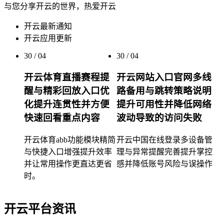
与您分享开云的世界，热爱开云
开云最新通知
开云应用更新
30
/ 04
30
/ 04
开云体育直播赛程提
开云网站入口官网多线
醒与精彩回放入口优
路备用与跳转策略说明
化提升连贯性并方便
提升可用性并降低网络
快速回看重点内容
波动导致的访问失败
开云体育abb功能模块精简
开云中国在线登录多设备管
与快捷入口增强提升效率
理与异常提醒完善提升掌控
并让常用操作更直达更省
感并降低账号风险与误操作
时。
开云平台资讯