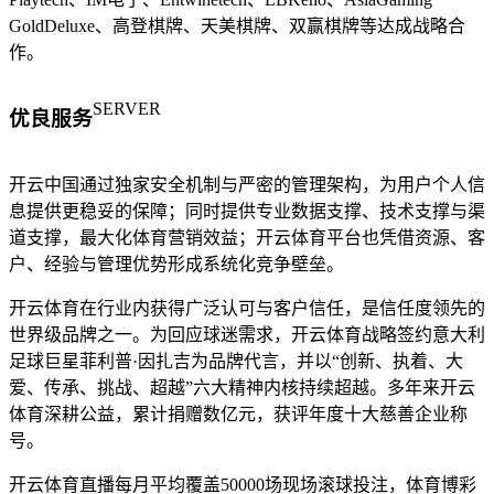
GoldDeluxe、高登棋牌、天美棋牌、双赢棋牌等达成战略合
作。
SERVER
优良服务
开云中国通过独家安全机制与严密的管理架构，为用户个人信
息提供更稳妥的保障；同时提供专业数据支撑、技术支撑与渠
道支撑，最大化体育营销效益；开云体育平台也凭借资源、客
户、经验与管理优势形成系统化竞争壁垒。
开云体育在行业内获得广泛认可与客户信任，是信任度领先的
世界级品牌之一。为回应球迷需求，开云体育战略签约意大利
足球巨星菲利普·因扎吉为品牌代言，并以“创新、执着、大
爱、传承、挑战、超越”六大精神内核持续超越。多年来开云
体育深耕公益，累计捐赠数亿元，获评年度十大慈善企业称
号。
开云体育直播每月平均覆盖50000场现场滚球投注，体育博彩