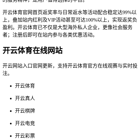
开云体育官网首页返奖率与日常返水等活动配合稳定达99%以
上，叠加站内红利及VIP活动甚至可达100%以上，实现返奖负
盈利。开云体育已不仅是大型海外私人企业，更像社会服务
者；注册后即可在站内参与各类优惠活动。
开云体育在线网站
开云网站入口官网更新，支持开云体育官方在线观赛与实时投
注。
开云体育
开云真人
开云棋牌
开云电竞
开云彩票