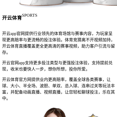
SPORTS
开云体育
开云app官网提供行业领先的体育场馆与赛事内容，为玩家呈
现更高赔率与更流畅的投注体验。体育竞猜离不开视频加持，
开云体育直播覆盖更全更高清的赛事视频，助力客户引流与留
存。
开云官网app支持更多投注类型与更强投注体验，支持提前兑
现，收米也要快人一步，想你所想，投你所爱。
开云体育官方网提供业内更高赔率，覆盖全球各类赛事，让
球、大小、半全场、波胆、单双、总入球、连串过关等玩法丰
富，并配备动画直播、视频直播，让您轻松聊球投注，乐在其
中。