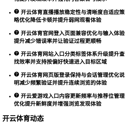
开云体育直播播放稳定性与清晰度自适应策
略优化降低卡顿并提升弱网观看体验
开云体育官网登入页面兼容优化与输入体验
提升减少错误率并让验证过程更顺畅
开云体育网站入口分类标签体系升级提升查
找效率并支持按偏好快速进入目标区域
开云体育网页版登录保持与会话管理优化说
明减少频繁验证并提升连续浏览的体验
开云爱游戏入口内容更新频率与推荐位管理
优化提升新鲜度并增强浏览发现体验
开云体育动态