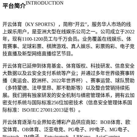
INTRODUCTION
平台简介
开云体育（KY SPORTS），简称“开云”，服务华人市场的线
上娱乐用户，是亚洲大型在线娱乐公司之一。公司成立于2022
年，现有1100-1200员工与千万会员。业务覆盖在线娱乐、体
育赛事、足球彩票、棋牌游戏、真人娱乐、彩票购彩、电子竞
技直播及新型网络直播综艺节目。
开云体育已延伸到体育基金、体育版权、科技研发、信息安全
大数据以及云安全支付系统等产业；并通过多年世界级赛事转
播（奥运会、欧洲杯、2022年世界杯）、赛事运营、球队赞助
（多特蒙德、法甲里昂、那不勒斯等）以及整合营销持续拓
展。我们拥有独家研发的安全机制与缜密管理体系，拥有云加
密支付系统与国际标准256位加密技术（信息安全管理体系国
际标准：ISO/IEC 27001:2013证书）。
开云体育逐渐与业界知名博彩产品供应商如：BOB体育、欧
宝体育、OB体育、泛亚电竞、PG电子、PP电子、MG电子、
Playtech、IM电子、Entwinetech、LBKeno、AsiaGaming