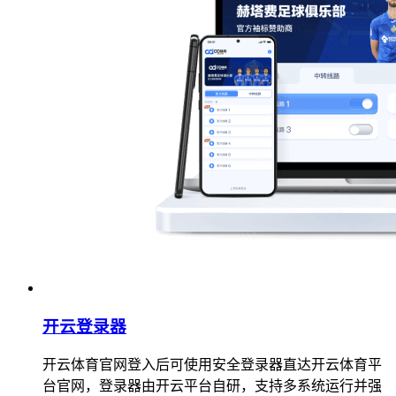
开云登录器
开云体育官网登入后可使用安全登录器直达开云体育平
台官网，登录器由开云平台自研，支持多系统运行并强