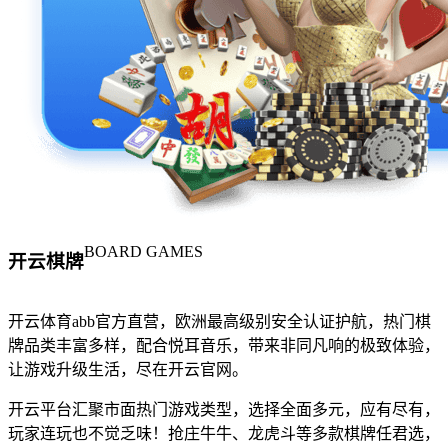
BOARD GAMES
开云棋牌
开云体育abb官方直营，欧洲最高级别安全认证护航，热门棋
牌品类丰富多样，配合悦耳音乐，带来非同凡响的极致体验，
让游戏升级生活，尽在开云官网。
开云平台汇聚市面热门游戏类型，选择全面多元，应有尽有，
玩家连玩也不觉乏味！抢庄牛牛、龙虎斗等多款棋牌任君选，